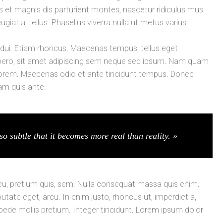
t magnis dis parturient montes, nascetur ridiculus mus.
ugiat a, tellus. Phasellus viverra nulla ut metus varius
t dui. Etiam rhoncus. Maecenas tempus, tellus eget
ro, sit amet adipiscing sem neque sed ipsum. Nam quam
id, lorem. Maecenas odio et ante tincidunt tempus. Donec
lam quis ante.
so subtle that it becomes more real than reality. »
 eu, pretium quis, sem. Nulla consequat massa quis enim.
lputate eget, arcu. In enim justo, rhoncus ut, imperdiet a,
 pede mollis pretium. Integer tincidunt. Lorem ipsum dolor