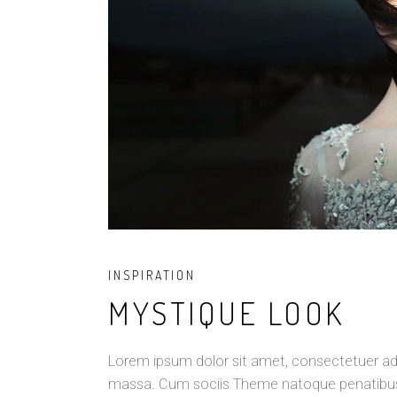
INSPIRATION
MYSTIQUE LOOK
Lorem ipsum dolor sit amet, consectetuer ad
massa. Cum sociis Theme natoque penatibus e