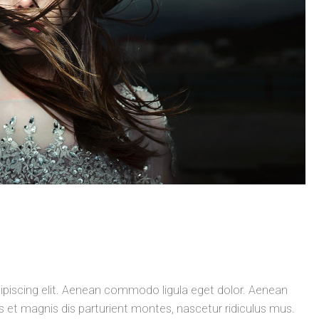
ipiscing elit. Aenean commodo ligula eget dolor. Aenean
t magnis dis parturient montes, nascetur ridiculus mus.