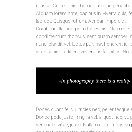
massa. Cum sociis Theme natoque penatibus e
Aliquam lorem ante, dapibus in, viverra quis, fe
laoreet. Quisque rutrum. Aenean imperdiet.
Curabitur ullamcorper ultricies nisi. Nam ege
condimentum rhoncus, sem quam semper libe
nunc, blandit vel, luctus pulvinar, hendrerit 
vitae sapien ut libero venenatis faucibus. Nul
»In photography there is a reality 
Donec quam felis, ultricies nec, pellentesque
Donec pede justo, fringilla vel, aliquet nec, vu
venenatis vitae, justo. Nullam dictum felis eu