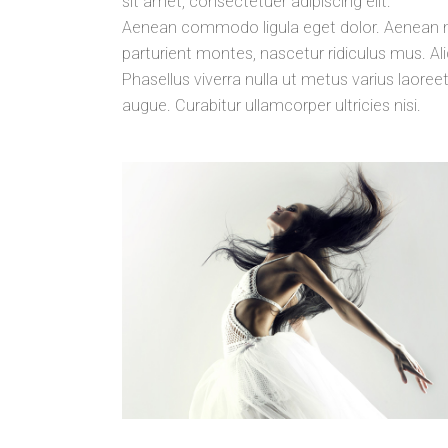
sit amet, consectetuer adipiscing elit.
Aenean commodo ligula eget dolor. Aenean 
parturient montes, nascetur ridiculus mus. Aliq
Phasellus viverra nulla ut metus varius laoreet
augue. Curabitur ullamcorper ultricies nisi.