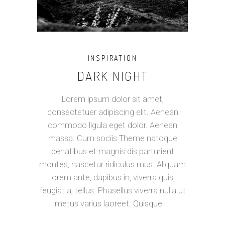
INSPIRATION
DARK NIGHT
Lorem ipsum dolor sit amet,
consectetuer adipiscing elit. Aenean
commodo ligula eget dolor. Aenean
massa. Cum sociis Theme natoque
penatibus et magnis dis parturient
montes, nascetur ridiculus mus. Aliquam
lorem ante, dapibus in, viverra quis,
feugiat a, tellus. Phasellus viverra nulla ut
metus varius laoreet. Quisque