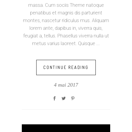
massa. Cum sociis Theme natoque
penatibus et magnis dis parturient
montes, nascetur ridiculus mus. Aliquam
lorem ante, dapibus in, viverra quis,
feugiat a, tellus. Phasellus viverra nulla ut
metus varius laoreet. Quisque
CONTINUE READING
4 mai 2017