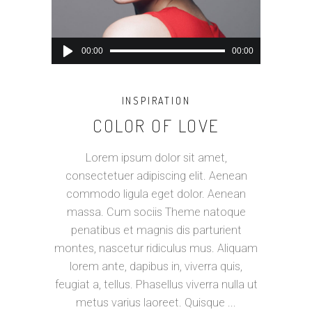
Lecteur
00:00
00:00
audio
INSPIRATION
COLOR OF LOVE
Lorem ipsum dolor sit amet,
consectetuer adipiscing elit. Aenean
commodo ligula eget dolor. Aenean
massa. Cum sociis Theme natoque
penatibus et magnis dis parturient
montes, nascetur ridiculus mus. Aliquam
lorem ante, dapibus in, viverra quis,
feugiat a, tellus. Phasellus viverra nulla ut
metus varius laoreet. Quisque