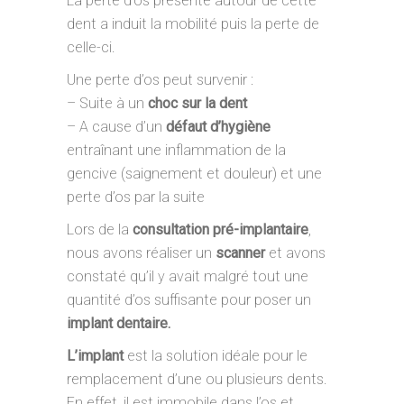
La perte d’os présente autour de cette
dent a induit la mobilité puis la perte de
celle-ci.
Une perte d’os peut survenir :
– Suite à un
choc sur la dent
– A cause d’un
défaut d’hygiène
entraînant une inflammation de la
gencive (saignement et douleur) et une
perte d’os par la suite
Lors de la
consultation pré-implantaire
,
nous avons réaliser un
scanner
et avons
constaté qu’il y avait malgré tout une
quantité d’os suffisante pour poser un
implant dentaire.
L’implant
est la solution idéale pour le
remplacement d’une ou plusieurs dents.
En effet, il est immobile dans l’os et