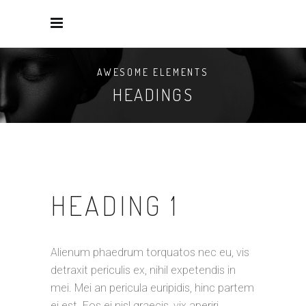
AWESOME ELEMENTS
HEADINGS
HEADING 1
Alienum phaedrum torquatos nec eu, vis
detraxit periculis ex, nihil expetendis in
mei. Mei an pericula euripidis, hinc partem
ei est. Eos ei nisl graecis, vix aperiri