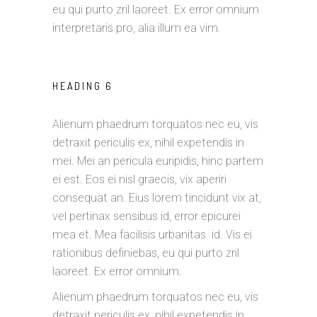
eu qui purto zril laoreet. Ex error omnium
interpretaris pro, alia illum ea vim.
HEADING 6
Alienum phaedrum torquatos nec eu, vis
detraxit periculis ex, nihil expetendis in
mei. Mei an pericula euripidis, hinc partem
ei est. Eos ei nisl graecis, vix aperiri
consequat an. Eius lorem tincidunt vix at,
vel pertinax sensibus id, error epicurei
mea et. Mea facilisis urbanitas id. Vis ei
rationibus definiebas, eu qui purto zril
laoreet. Ex error omnium.
Alienum phaedrum torquatos nec eu, vis
detraxit periculis ex, nihil expetendis in